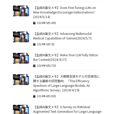
【生成AI論文メモ】Does Fine-Tuning LLMs on
New Knowledge Encourage Hallucinations?
(2024/5/14)
2024年5月14日
【生成AI論文メモ】Advancing Multimodal
Medical Capabilities of Gemini(2024/5/7)
2024年5月7日
【生成AI論文メモ】Make Your LLM Fully Utilize
the Context(2024/4/27)
2024年4月27日
【生成AI論文メモ】大規模言語モデルの効率性に
関する最新の研究動向 「The Efficiency
Spectrum of Large Language Models: An
Algorithmic Survey」(2024/4/19)
2024年4月19日
【生成AI論文メモ】A Survey on Retrieval-
Augmented Text Generation for Large Language