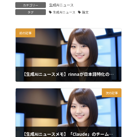
生成AIニュース
カテゴリー
タグ
生成AIニュース
論文
前の記事
【生成AIニュースメモ】rinnaが日本語特化のLLMモデル「Llama 3 Youko 8B」を公開(2024/5/1)
2024年5月1日
次の記事
【生成AIニュースメモ】「Claude」のチームプランとiOSアプリのリリースを発表(2024/5/2)