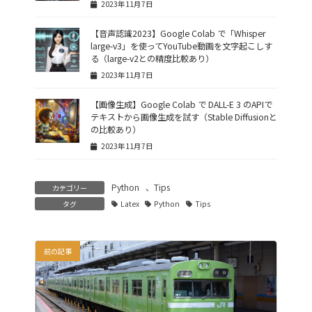
2023年11月7日
【音声認識2023】Google Colab で「Whisper
large-v3」を使ってYouTube動画を文字起こしす
る（large-v2との精度比較あり）
2023年11月7日
【画像生成】Google Colab で DALL-E 3 のAPIで
テキストから画像生成を試す（Stable Diffusionと
の比較あり）
2023年11月7日
Python
、
Tips
カテゴリー
タグ
Latex
Python
Tips
前の記事