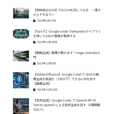
【物体検出2024】YOLOv9を試してみる 〜導入
からデモまで〜
2024年2月27日
【Tips
】Google colabでwikipediaライブラリ
を用いてwikiの情報を取得する
2023年12月18日
【動画生成】画像が動き出す！magic-animate入
門
2023年12月9日
【Stable Diffusion】Google Colabで SDXLの画
像生成を高速化（1秒以下）できるLCMを試す
【画像生成】
2023年11月12日
【音声生成】Google Colab で OpenAI API の
Text-to-Speech による音声生成を試す（6種類聞
き比べ）