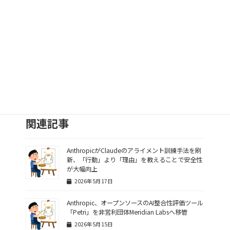
ング速度を上げる。
5
翌日に復習
— 1日空けて再聴すると長期記憶に
定着しやすい。
© つくもち英語部
関連記事
AnthropicがClaudeのアライメント訓練手法を刷
新、「行動」より「理由」を教えることで安全性
が大幅向上
2026年5月17日
Anthropic、オープンソースのAI整合性評価ツール
「Petri」を非営利団体Meridian Labsへ移管
2026年5月15日