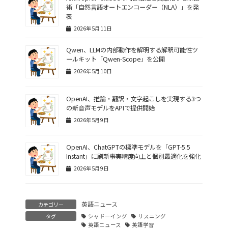
術「自然言語オートエンコーダー（NLA）」を発
表
2026年5月11日
Qwen、LLMの内部動作を解明する解釈可能性ツ
ールキット「Qwen-Scope」を公開
2026年5月10日
OpenAI、推論・翻訳・文字起こしを実現する3つ
の新音声モデルをAPIで提供開始
2026年5月9日
OpenAI、ChatGPTの標準モデルを「GPT-5.5
Instant」に刷新――事実精度向上と個別最適化を強化
2026年5月9日
英語ニュース
カテゴリー
タグ
シャドーイング
リスニング
英語ニュース
英語学習