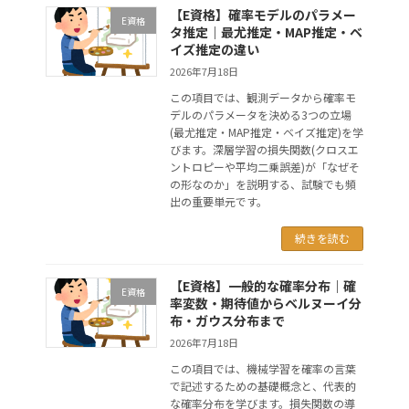
【E資格】確率モデルのパラメー
E資格
タ推定｜最尤推定・MAP推定・ベ
イズ推定の違い
2026年7月18日
この項目では、観測データから確率モ
デルのパラメータを決める3つの立場
(最尤推定・MAP推定・ベイズ推定)を学
びます。深層学習の損失関数(クロスエ
ントロピーや平均二乗誤差)が「なぜそ
の形なのか」を説明する、試験でも頻
出の重要単元です。
続きを読む
【E資格】一般的な確率分布｜確
E資格
率変数・期待値からベルヌーイ分
布・ガウス分布まで
2026年7月18日
この項目では、機械学習を確率の言葉
で記述するための基礎概念と、代表的
な確率分布を学びます。損失関数の導