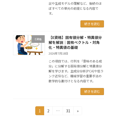
出や生成モデルの理解など、後続のほ
ぼすべての単元の前提となる内容で
す。
続きを読む
【E資格】固有値分解・特異値分
E資格
解を解説｜固有ベクトル・対角
化・特異値の基礎
2026年7月18日
この項目では、行列を「意味のある成
分」に分解する固有値分解と特異値分
解を学びます。主成分分析(PCA)や低ラ
ンク近似など、機械学習の重要手法の
数学的な裏付けとなる内容です。
続きを読む
投
固
固
固
1
2
…
31
»
定
定
定