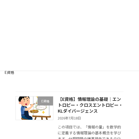
コ
ナ
つくもち屋
ン
ビ
テ
ゲ
ン
ー
ツ
シ
E資格
へ
ョ
ス
ン
キ
に
ッ
移
プ
動
AIを学ぶなら、つくもち屋｜G検定・E資格・生成AIテスト対策と実践AI学
習
E資格
【E資格】情報理論の基礎｜エン
E資格
トロピー・クロスエントロピー・
KLダイバージェンス
2026年7月18日
この項目では、「情報の量」を数学的
に定義する情報理論の基本概念を学び
ます。分類問題の標準損失であるクロ