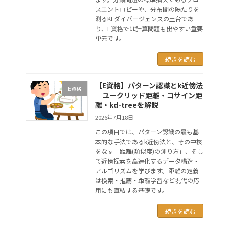
スエントロピーや、分布間の隔たりを
測るKLダイバージェンスの土台であ
り、E資格では計算問題も出やすい重要
単元です。
続きを読む
【E資格】パターン認識とk近傍法
E資格
｜ユークリッド距離・コサイン距
離・kd-treeを解説
2026年7月18日
この項目では、パターン認識の最も基
本的な手法であるk近傍法と、その中核
をなす「距離(類似度)の測り方」、そし
て近傍探索を高速化するデータ構造・
アルゴリズムを学びます。距離の定義
は検索・推薦・距離学習など現代の応
用にも直結する基礎です。
続きを読む