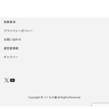
稿
ペ
ペ
ペ
の
ー
ー
ー
ジ
ジ
ジ
ペ
免責事項
ー
プライバシーポリシー
ジ
お問い合わせ
送
運営者情報
り
ギャラリー
X
YouTube
Copyright © つくもち屋 All Rights Reserved.