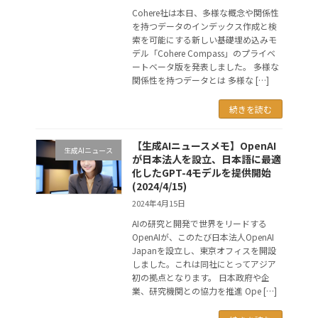
Cohere社は本日、多様な概念や関係性
を持つデータのインデックス作成と検
索を可能にする新しい基礎埋め込みモ
デル「Cohere Compass」のプライベ
ートベータ版を発表しました。 多様な
関係性を持つデータとは 多様な […]
続きを読む
【生成AIニュースメモ】OpenAI
生成AIニュース
が日本法人を設立、日本語に最適
化したGPT-4モデルを提供開始
(2024/4/15)
2024年4月15日
AIの研究と開発で世界をリードする
OpenAIが、このたび日本法人OpenAI
Japanを設立し、東京オフィスを開設
しました。これは同社にとってアジア
初の拠点となります。 日本政府や企
業、研究機関との協力を推進 Ope […]