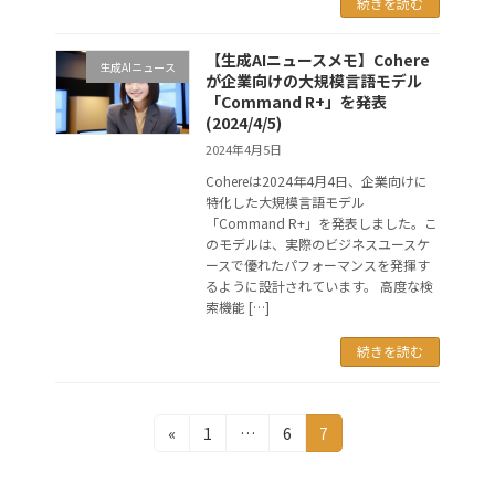
続きを読む
【生成AIニュースメモ】Cohere
生成AIニュース
が企業向けの大規模言語モデル
「Command R+」を発表
(2024/4/5)
2024年4月5日
Cohereは2024年4月4日、企業向けに
特化した大規模言語モデル
「Command R+」を発表しました。こ
のモデルは、実際のビジネスユースケ
ースで優れたパフォーマンスを発揮す
るように設計されています。 高度な検
索機能 […]
続きを読む
投
固
固
固
«
1
…
6
7
定
定
定
稿
ペ
ペ
ペ