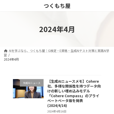
コ
ナ
つくもち屋
ン
ビ
テ
ゲ
ン
ー
ツ
シ
2024年4月
へ
ョ
ス
ン
キ
に
ッ
移
プ
動
AIを学ぶなら、つくもち屋｜G検定・E資格・生成AIテスト対策と実践AI学
習
2024年4月
【生成AIニュースメモ】Cohere
生成AIニュース
社、多様な関係性を持つデータ向
けの新しい埋め込みモデル
「Cohere Compass」のプライ
ベートベータ版を発表
(2024/4/16)
2024年4月16日