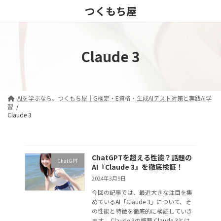
コ
ナ
つくもち屋
ン
ビ
テ
ゲ
ン
ー
ツ
シ
Claude 3
へ
ョ
ス
ン
キ
に
ッ
移
プ
動
AIを学ぶなら、つくもち屋｜G検定・E資格・生成AIテスト対策と実践AI学
習
Claude 3
ChatGPTを超える性能？話題の
ChatGPT
AI『Claude 3』を徹底検証！
2024年3月9日
今回の記事では、最近大きな注目を集
めているAI「Claude 3」について、そ
の性能と特徴を徹底的に検証していき
ます。 Claude 3の概要 Claude 3とは