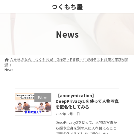
コ
ナ
つくもち屋
ン
ビ
テ
ゲ
ン
ー
ツ
シ
News
へ
ョ
ス
ン
キ
に
ッ
移
プ
動
AIを学ぶなら、つくもち屋｜G検定・E資格・生成AIテスト対策と実践AI学
習
News
【anonymization】
Python
DeepPrivacy2 を使って人物写真
を匿名化してみる
2022年12月13日
DeepPrivacy2を使って、人物の写真か
ら顔や全身を別の人に入れ替えること
で匿名化する方法をご紹介します。