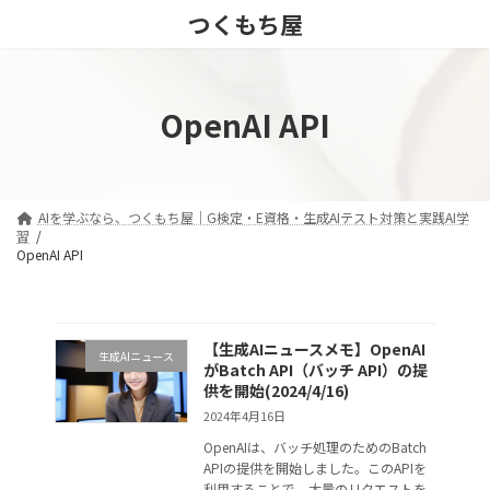
コ
ナ
つくもち屋
ン
ビ
テ
ゲ
ン
ー
ツ
シ
OpenAI API
へ
ョ
ス
ン
キ
に
ッ
移
プ
動
AIを学ぶなら、つくもち屋｜G検定・E資格・生成AIテスト対策と実践AI学
習
OpenAI API
【生成AIニュースメモ】OpenAI
生成AIニュース
がBatch API（バッチ API）の提
供を開始(2024/4/16)
2024年4月16日
OpenAIは、バッチ処理のためのBatch
APIの提供を開始しました。このAPIを
利用することで、大量のリクエストを