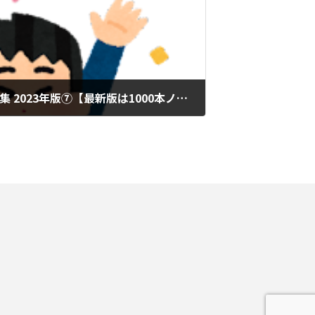
【G検定】理解度確認問題集 2023年版⑦【最新版は1000本ノックへ】