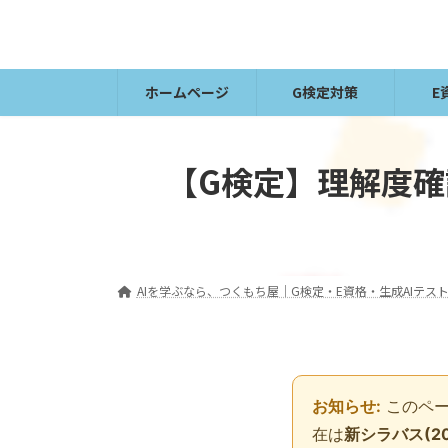
コ
ナ
ン
ビ
テ
ゲ
ン
ー
ホームページ
G検定対策
E
ツ
シ
へ
ョ
ス
ン
【G検定】理解度確認
キ
に
ッ
移
プ
動
AIを学ぶなら、つくもち屋｜G検定・E資格・生成AIテスト
お知らせ:
このペー
在は
新シラバス(20