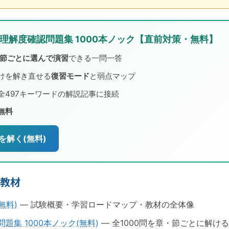
】理解度確認問題集 1000本ノック【直前対策・無料】
節ごとに選んで演習
できる一問一答
けを解き直せる
復習モード
と弱点マップ
全497キーワードの解説記事に接続
無料
を解く(無料)
る教材
無料)
— 試験概要・学習ロードマップ・教材の全体像
題集 1000本ノック(無料)
— 全1000問を章・節ごとに解け