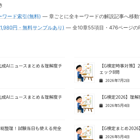
き
ーワード索引(無料)
— 章ごとに全キーワードの解説記事へ移動
1,980円・無料サンプルあり)
— 全10章55項目・476ページのP
生成AIニュースまとめ＆理解度チ
【G検定時事対策】2
ェック8問
2026年7月2日
生成AIニュースまとめ＆理解度チ
【G検定2026】理
2026年5月4日
目で総整理！試験当日も使える完全
【G検定まとめ2026
2026年5月4日