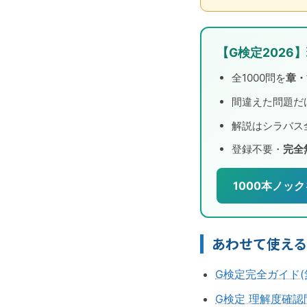
【G検定2026
全1000問を
章・
間違えた問題だ
解説はシラバス
登録不要・
完全
1000本ノック
あわせて使え
G検定完全ガイド(
G検定 理解度確認問