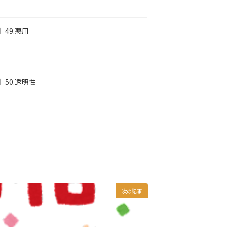
】49.悪用
】50.透明性
次の記事