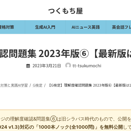
つくもち屋
資格対策
生成AI入門
AIニュース英語
英会話フ
問題集 2023年版⑥【最新版
2023年3月21日
tt-tsukumochi
対策と実践AI学習
G検定
【G検定】理解度確認問題集 2023年版⑥【最新版は1
ジの理解度確認&問題集⑥は旧シラバス時代のもので、公開
24 v1.3)対応の「1000本ノック(全1000問)」を無料公開
し