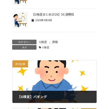
【G検定まとめ2026】50.透明性
2026年5月4日
G検定
、
資格
カテゴリー
タグ
G検定
前の記事
【G検定】バギング
2024年6月29日