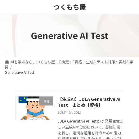
コ
ナ
つくもち屋
ン
ビ
テ
ゲ
ン
ー
ツ
シ
Generative AI Test
へ
ョ
ス
ン
キ
に
ッ
移
プ
動
AIを学ぶなら、つくもち屋｜G検定・E資格・生成AIテスト対策と実践AI学
習
Generative AI Test
【生成AI】JDLA Generative AI
資格
Test まとめ【資格】
2023年6月15日
JDLA Generative AI Testとは 発展目覚ま
しい生成AIの分野において、基礎知識
を有し、適切な活用を行うための能力
や知識を有しているかをミニテスト形