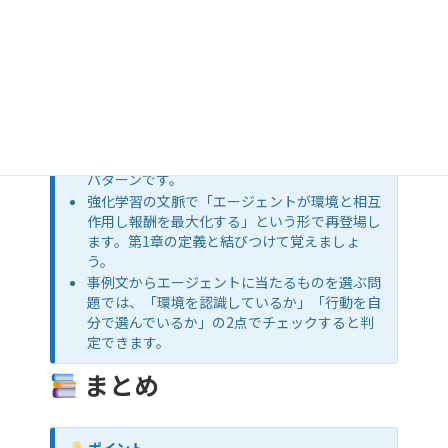
ポイント
定義問題では「あらかじめ定義された目標」
「自律的に環境を認識」「状況に応じて行動を
選択」の3要素がそろった選択肢が正解の目印
です。
「人間がすべての行動を逐一指示するプログラ
ム」のように自律性を欠いた記述は誤答の定番
パターンです。
強化学習の文脈で「エージェントが環境と相互
作用し報酬を最大化する」という形で再登場し
ます。第1章の定義と結びつけて覚えましょ
う。
事例文からエージェントに当たるものを選ぶ問
題では、「環境を認識しているか」「行動を自
分で選んでいるか」の2点でチェックすると判
定できます。
まとめ
ポイント