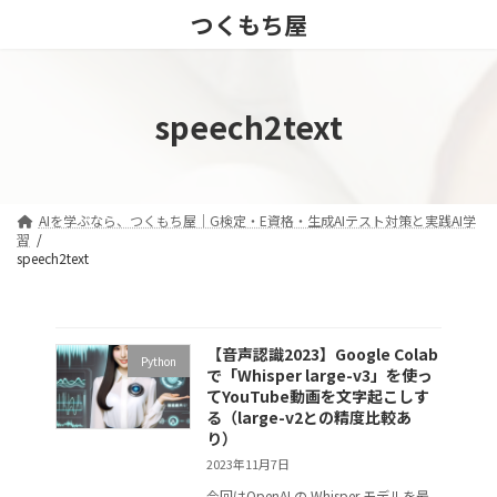
コ
ナ
つくもち屋
ン
ビ
テ
ゲ
ン
ー
ツ
シ
speech2text
へ
ョ
ス
ン
キ
に
ッ
移
プ
動
AIを学ぶなら、つくもち屋｜G検定・E資格・生成AIテスト対策と実践AI学
習
speech2text
【音声認識2023】Google Colab
Python
で「Whisper large-v3」を使っ
てYouTube動画を文字起こしす
る（large-v2との精度比較あ
り）
2023年11月7日
今回はOpenAI の Whisper モデルを最