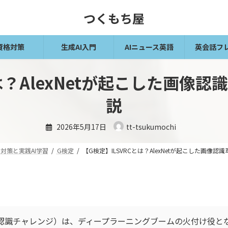
つくもち屋
資格対策
生成AI入門
AIニュース英語
英会話フ
とは？AlexNetが起こした画像
説
2026年5月17日
tt-tsukumochi
対策と実践AI学習
G検定
【G検定】ILSVRCとは？AlexNetが起こした画像
像認識チャレンジ）は、ディープラーニングブームの火付け役とな