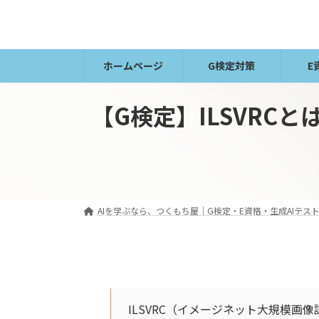
コ
ナ
ン
ビ
テ
ゲ
ン
ー
ホームページ
G検定対策
E
ツ
シ
へ
ョ
【G検定】ILSVRC
ス
ン
キ
に
ッ
移
プ
動
AIを学ぶなら、つくもち屋｜G検定・E資格・生成AIテスト
ILSVRC（イメージネット大規模画