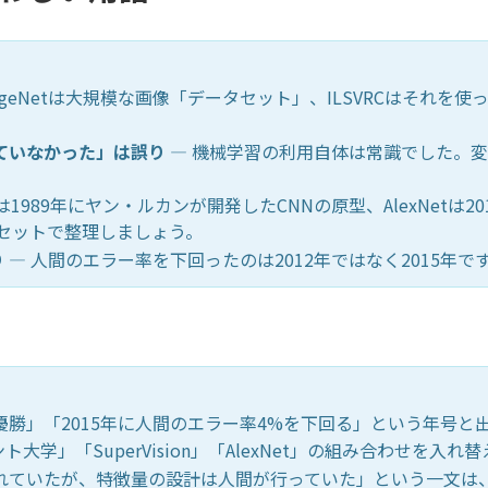
mageNetは大規模な画像「データセット」、ILSVRCはそれ
れていなかった」は誤り
— 機械学習の利用自体は常識でした。
etは1989年にヤン・ルカンが開発したCNNの原型、AlexNetは2
セットで整理しましょう。
り
— 人間のエラー率を下回ったのは2012年ではなく2015年で
xNet優勝」「2015年に人間のエラー率4%を下回る」という年
大学」「SuperVision」「AlexNet」の組み合わせを入
われていたが、特徴量の設計は人間が行っていた」という一文は