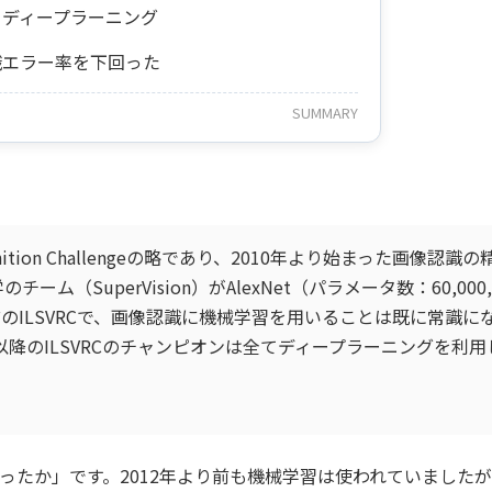
てディープラーニング
認識エラー率を下回った
SUMMARY
ual Recognition Challengeの略であり、2010年より始まっ
ム（SuperVision）がAlexNet（パラメータ数：60,0
前のILSVRCで、画像認識に機械学習を用いることは既に常識
以降のILSVRCのチャンピオンは全てディープラーニングを利用
わったか」です。2012年より前も機械学習は使われていまし