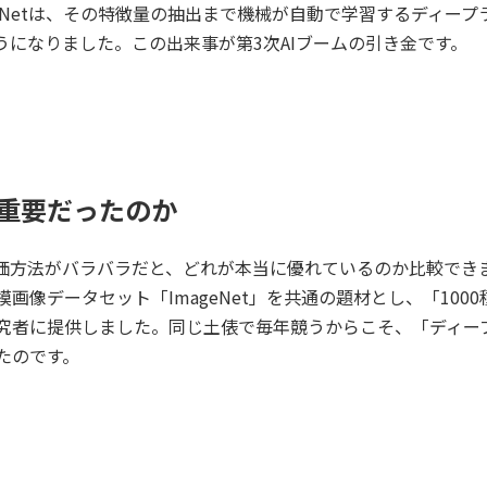
lexNetは、その特徴量の抽出まで機械が自動で学習するディー
になりました。この出来事が第3次AIブームの引き金です。
重要だったのか
価方法がバラバラだと、どれが本当に優れているのか比較できませ
画像データセット「ImageNet」を共通の題材とし、「100
究者に提供しました。同じ土俵で毎年競うからこそ、「ディー
たのです。