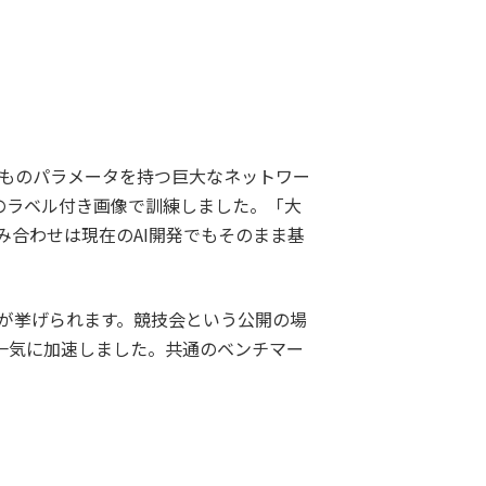
。
万個ものパラメータを持つ巨大なネットワー
量のラベル付き画像で訓練しました。「大
み合わせは現在のAI開発でもそのまま基
点が挙げられます。競技会という公開の場
一気に加速しました。共通のベンチマー