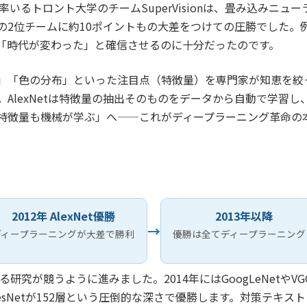
いるトロント大学のチームSuperVisionは、畳み込みニュー
の2位チームに約10ポイントもの大差をつけての圧勝でした。例年
「時代が変わった」と確信させるのに十分だったのです。
」「色の分布」といった注目点（特徴量）を専門家が知恵を絞
AlexNetは特徴量の抽出そのものをデータから自動で学習
特徴量も機械が学ぶ」へ——これがディープラーニング革命の
2012年 AlexNet優勝
2013年以降
→
ディープラーニングが大差で勝利
優勝は全てディープラーニング
る研究が競うように進みました。2014年にはGoogLeNetや
esNetが152層という圧倒的な深さで優勝します。対策テキス