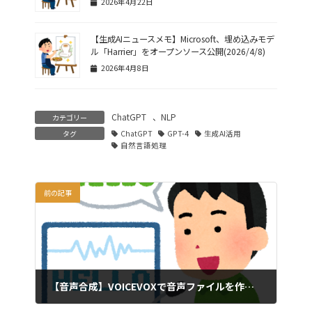
2026年4月22日
【生成AIニュースメモ】Microsoft、埋め込みモデ
ル「Harrier」をオープンソース公開(2026/4/8)
2026年4月8日
ChatGPT
、
NLP
カテゴリー
タグ
ChatGPT
GPT-4
生成AI活用
自然言語処理
前の記事
【音声合成】VOICEVOXで音声ファイルを作成する
2023年3月27日