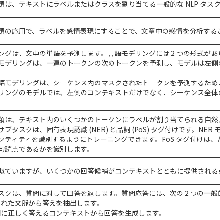
類は、テキストにラベルまたはクラスを割り当てる一般的な NLP タス
類の応用で、ラベルを感情表現にすることで、文章中の感情を分析する
ングは、文中の単語を予測します。言語モデリングには 2 つの形式があ
モデリングは、一連のトークンの次のトークンを予測し、モデルは左側
語モデリングは、シーケンス内のマスクされたトークンを予測するため、
リングのモデルでは、左側のコンテキストだけでなく、シーケンス全体
類は、テキスト内のいくつかのトークンにラベルが割り当てられる自然
ブタスクは、固有表現認識 (NER) と品詞 (PoS) タグ付けです。N
ンティティを識別するようにトレーニングできます。PoS タグ付けは
句読点であるかを識別します。
似ていますが、いくつかの回答候補がコンテキストとともに提供される
スクは、質問に対して回答を返します。質問応答には、次の 2 つの一
えられた文脈から答えを抽出します。
質問に正しく答えるコンテキストから回答を生成します。