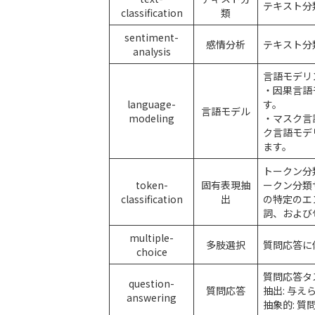
テキスト分
classification
類
sentiment-
感情分析
テキスト分
analysis
言語モデリ
・因果言語
language-
す。
言語モデル
modeling
・マスク言
ク言語モデ
ます。
トークン分
token-
固有表現抽
ークン分類サ
classification
出
の特定のエ
詞、および
multiple-
多肢選択
質問応答に
choice
質問応答タ
question-
質問応答
抽出: 与
answering
抽象的: 