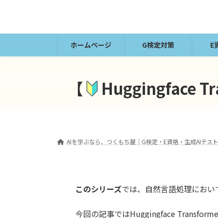
コ
ナ
ン
ビ
テ
ゲ
ン
ー
ホームページ
G検定対策
E
ツ
シ
へ
ョ
ス
ン
【
Huggingface
キ
に
ッ
移
プ
動
AIを学ぶなら、つくもち屋｜G検定・E資格・生成AIテスト
このシリーズ
では、自然言語処理において
今回の記事ではHuggingface Tran