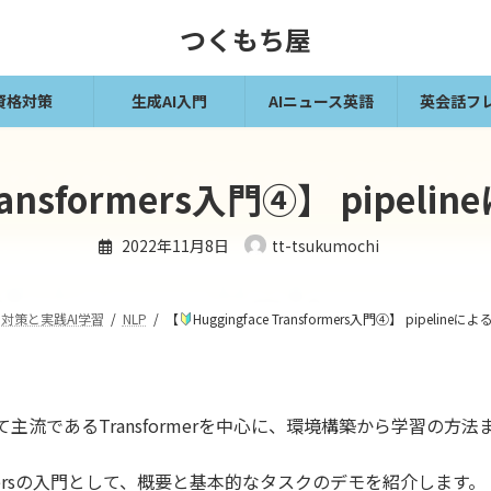
つくもち屋
資格対策
生成AI入門
AIニュース英語
英会話フ
 Transformers入門④】 pip
2022年11月8日
tt-tsukumochi
対策と実践AI学習
NLP
【
Huggingface Transformers入門④】 pipeli
主流であるTransformerを中心に、環境構築から学習の方
sformersの入門として、概要と基本的なタスクのデモを紹介します。